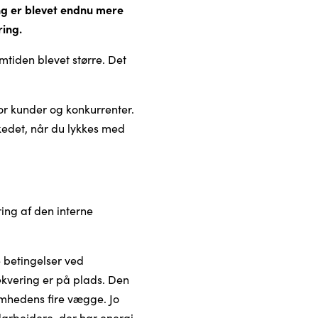
ng er blevet endnu mere
ring.
tiden blevet større. Det
r kunder og konkurrenter.
rkedet, når du lykkes med
ring af den interne
e betingelser ved
ekvering er på plads. Den
omhedens fire vægge. Jo
darbejdere, der har energi