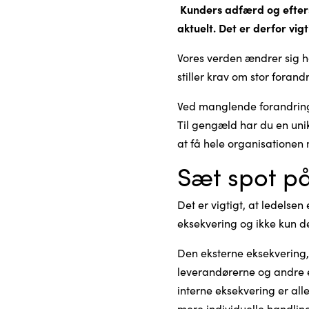
Kunders adfærd og eftersp
aktuelt. Det er derfor vi
Vores verden ændrer sig h
stiller krav om stor foran
Ved manglende forandring
Til gengæld har du en unik
at få hele organisationen
Sæt spot på
Det er vigtigt, at ledelsen
eksekvering og ikke kun d
Den eksterne eksekvering,
leverandørerne og andre e
interne eksekvering er al
mere individuelle handlin