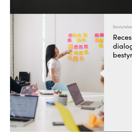
Bestyrels
Reces
dialo
bestyr