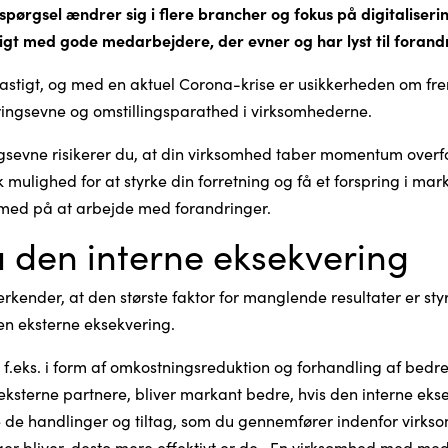
ørgsel ændrer sig i flere brancher og fokus på digitaliseri
gtigt med gode medarbejdere, der evner og har lyst til forand
astigt, og med en aktuel Corona-krise er usikkerheden om frem
dringsevne og omstillingsparathed i virksomhederne.
sevne risikerer du, at din virksomhed taber momentum overfo
 mulighed for at styrke din forretning og få et forspring i ma
 med på at arbejde med forandringer.
 den interne eksekvering
 erkender, at den største faktor for manglende resultater er sty
en eksterne eksekvering.
 f.eks. i form af omkostningsreduktion og forhandling af bedr
ksterne partnere, bliver markant bedre, hvis den interne eks
le de handlinger og tiltag, som du gennemfører indenfor virks
ger bliver, desto mere effektivt er de. En virksomhed med me