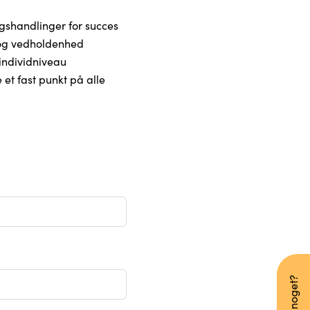
ngshandlinger for succes
 og vedholdenhed
individniveau
t fast punkt på alle