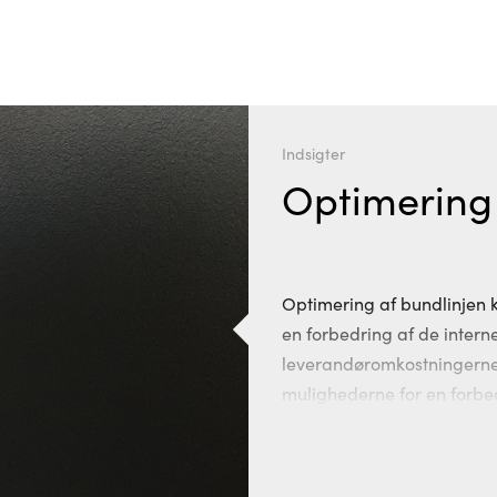
Indsigter
Optimering 
Optimering af bundlinjen 
en forbedring af de intern
leverandøromkostningern
mulighederne for en forbedr