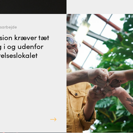
esarbejde
sion kræver tæt
g i og udenfor
elseslokalet