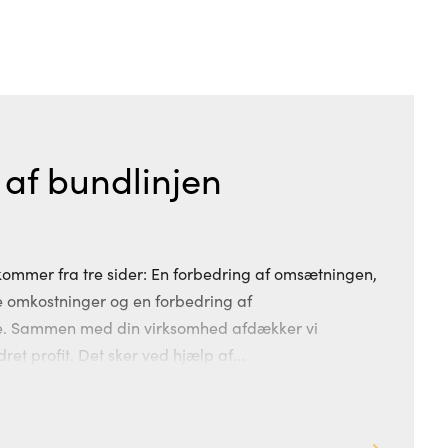
af bundlinjen
kommer fra tre sider: En forbedring af omsætningen,
e omkostninger og en forbedring af
e. Sammen med din virksomhed afdækker vi
et profit. Det sker ved hjælp af...