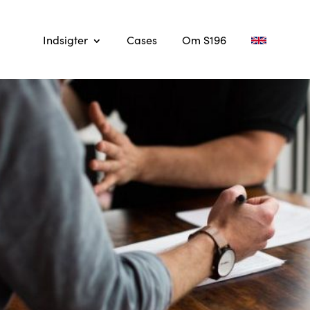
Indsigter
Cases
Om S196