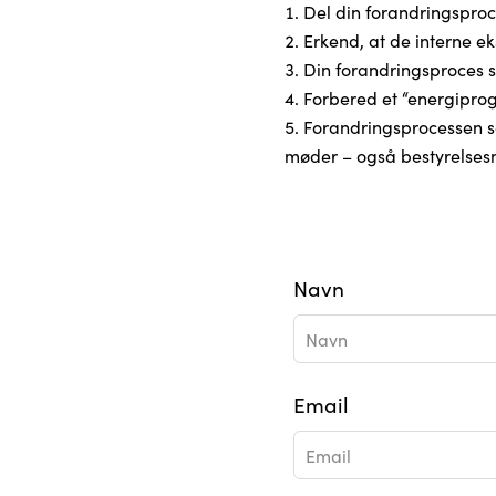
Del din forandringsproc
Erkend, at de interne e
Din forandringsproces 
Forbered et “energiprog
Forandringsprocessen s
møder – også bestyrelse
Leave
Navn
this
field
blank
Email