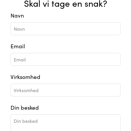
Skal vi tage en snak?
Leave
Navn
this
field
blank
Email
Virksomhed
Din besked