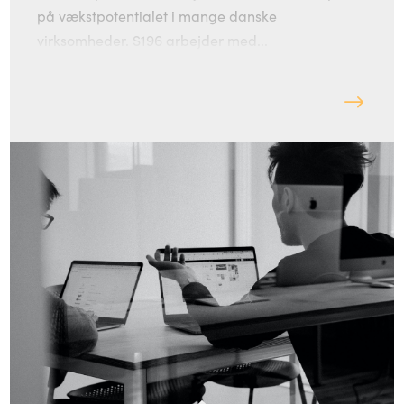
på vækstpotentialet i mange danske
virksomheder. S196 arbejder med...