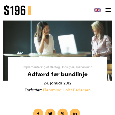
Implementering af strategi
,
Indsigter
,
Turnaround
Adfærd før bundlinje
24. januar 2012
Forfatter:
Flemming Holst Pedersen