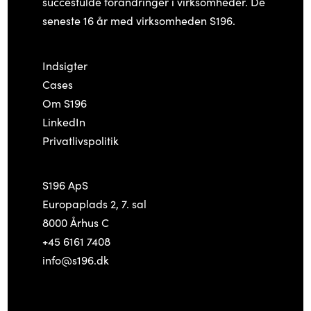
succesfulde forandringer i virksomheder. De
seneste 16 år med virksomheden S196.
Indsigter
Cases
Om S196
LinkedIn
Privatlivspolitik
S196 ApS
Europaplads 2, 7. sal
8000 Århus C
+45 6161 7408
info@s196.dk