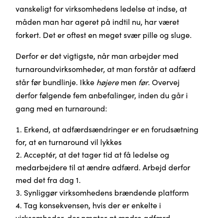
vanskeligt for virksomhedens ledelse at indse, at
måden man har ageret på indtil nu, har været
forkert. Det er oftest en meget svær pille og sluge.
Derfor er det vigtigste, når man arbejder med
turnaroundvirksomheder, at man forstår at adfærd
står før bundlinje. Ikke
højere
men
før
. Overvej
derfor følgende fem anbefalinger, inden du går i
gang med en turnaround:
Erkend, at adfærdsændringer er en forudsætning
for, at en turnaround vil lykkes
Acceptér, at det tager tid at få ledelse og
medarbejdere til at ændre adfærd. Arbejd derfor
med det fra dag 1.
Synliggør virksomhedens brændende platform
Tag konsekvensen, hvis der er enkelte i
virksomheder, der nægter at ændre adfærd