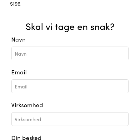
S196.
Skal vi tage en snak?
Leave
Navn
this
field
blank
Email
Virksomhed
Din besked